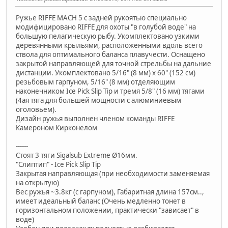
Ружье RIFFE MACH 5 с задней рукоятью специально
модифицировано RIFFE для охоты "в голубой воде" на
большую пелагическую рыбу. Укомплектовано узкими
деревянными крыльями, расположенными вдоль всего
ствола для оптимального баланса плавучести. Оснащено
закрытой направляющей для точной стрельбы на дальние
дистанции. Укомплектовано 5/16" (8 мм) x 60" (152 см)
резьбовым гарпуном, 5/16" (8 мм) отделяющим
наконечником Ice Pick Slip Tip и тремя 5/8" (16 мм) тягами
(4ая тяга для большей мощности с алюминиевым
оголовьем).
Дизайн ружья выполнен членом команды RIFFE
Камероном Кирконелом
------
Cтоят 3 тяги Sigalsub Extreme Ø16мм.
"Слиптип" - Ice Pick Slip Tip
Закрытая направляющая (при необходимости заменяемая
на открытую)
Вес ружья ~3.8кг (с гарпуном), Габаритная длина 157см..,
имеет идеальный баланс (Очень медленно тонет в
горизонтальном положении, практически "зависает" в
воде)