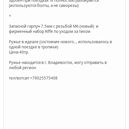
Удобен при поездках тк полностью разбирается
(используются болты, а не саморезы)
+
Запасной гарпун 7.5мм с резьбой М6 (новый) и
фирменный набор Riffe по уходом за тиком
Ружье в идеале (состояние нового.., использовалось в
одной поездке в тропики)
Цена 40тр.
Ружье находится в г. Владивосток, могу отправить в
любой регион
тел/вотсап +79025575408