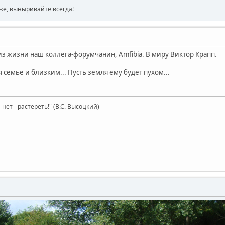
же, выныривайте всегда!
из жизни наш коллега-форумчанин, Amfibia. В миру Виктор Крапп.
емье и близким... Пусть земля ему будет пухом...
нет - растереть!" (В.С. Высоцкий)