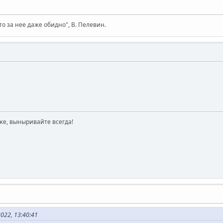
то за нее даже обидно", В. Пелевин.
же, выныривайте всегда!
022, 13:40:41