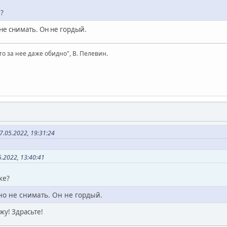
?
е снимать. Он не гордый.
то за нее даже обидно", В. Пелевин.
7.05.2022, 19:31:24
.2022, 13:40:41
ке?
о не снимать. Он не гордый.
жу! Здрасьте!