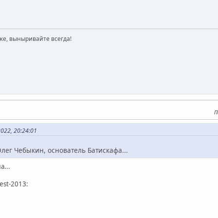
же, выныривайте всегда!
П
022, 20:24:01
лег Чебыкин, основатель Батискафа...
а...
est-2013: