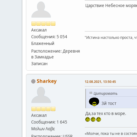
Царствие Небесное моря
Аксакал
Сообщения: 5 054
"Истина настолько проста, ч
Блаженный
Расположение: Деревня
в Замкадье
Записан
Sharkey
12.08.2021, 13:50:45
Цитировать
3й тост
Да,за тех кто в море.
Аксакал
Сообщения: 1 645
Μολων Λαβε
«Молчи, пока ты не в состоя
Расположение: USSR