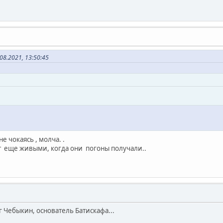
08.2021, 13:50:45
не чокаясь , молча. .
т еще живыми, когда они погоны получали..
 Чебыкин, основатель Батискафа...