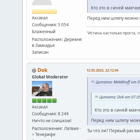
Кто это в синей маечке
Аксакал
Перед ним шляпу можно н
Сообщения: 5 054
Блаженный
"Истина настолько проста, ч
Расположение: Деревня
в Замкадье
Записан
Dok
12.05.2022, 22:12:04
Global Moderator
Цитата: Melekhoff от 0
Цитата: Dok от 07.05
Аксакал
Кто это в синей маеч
Сообщения: 8 249
Перед ним шляпу можн
Ничто не слишком!
Расположение: Латвия -
Ты что ли? Первый раз ви
> Тенерифе