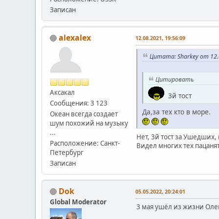
Записан
alexalex
12.08.2021, 19:56:09
Цитата: Sharkey от 12.
Цитировать
Аксакал
3й тост
Сообщения: 3 123
Да,за тех кто в море.
Океан всегда создает
шум похожий на музыку
...
Нет, 3й тост за Ушедших, 
Расположение: Санкт-
Видел многих тех пацаня
Петербург
Записан
Dok
05.05.2022, 20:24:01
Global Moderator
3 мая ушëл из жизни Олег