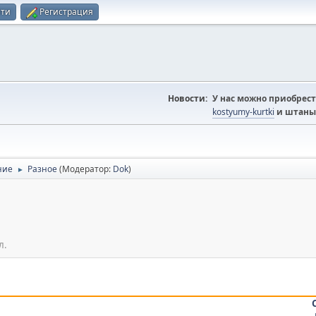
йти
Регистрация
Новости:
У нас можно приобрест
kostyumy-kurtki
и штаны
ние
Разное
(Модератор:
Dok
)
►
л.