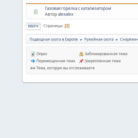
Газовая горелка с катализатором
Автор
alexalex
Страницы
1
ВВЕРХ
Подводная охота в Европе
Ружейная охота
Снаряже
►
►
Опрос
Заблокированная тема
Перемещенная тема
Закрепленная тема
Тема, которую вы отслеживаете