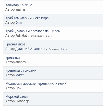
Кальмары в вине
Автор ananas
Краб Камчатский и его икра
Автор
Dmir
Крабы, омары и прочие с панцирем.
Автор Fish Hat
1
2
3
Страницы
красная икра
Автор
Дмитрий Анашкин
1
2
Страницы
креветки
Автор ananas
Креветки с грибами
Автор
Mastt
Моллюски морские черенки (или ножи)
Автор
Dok
Морской салат
Автор Пивовар