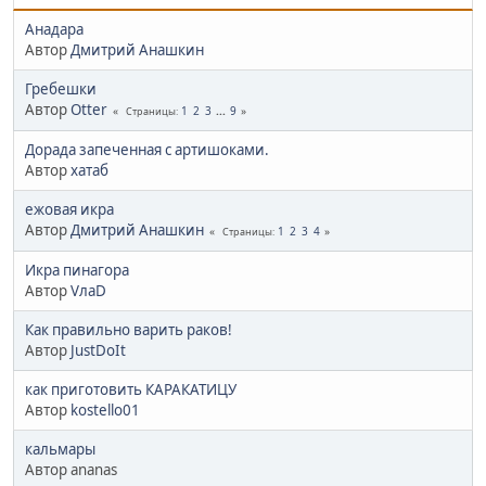
Анадара
Автор
Дмитрий Анашкин
Гребешки
Автор
Otter
1
2
3
...
9
Страницы
Дорада запеченная с артишоками.
Автор
хатаб
ежовая икра
Автор
Дмитрий Анашкин
1
2
3
4
Страницы
Икра пинагора
Автор
VлаD
Как правильно варить раков!
Автор
JustDoIt
как приготовить КАРАКАТИЦУ
Автор
kostello01
кальмары
Автор ananas