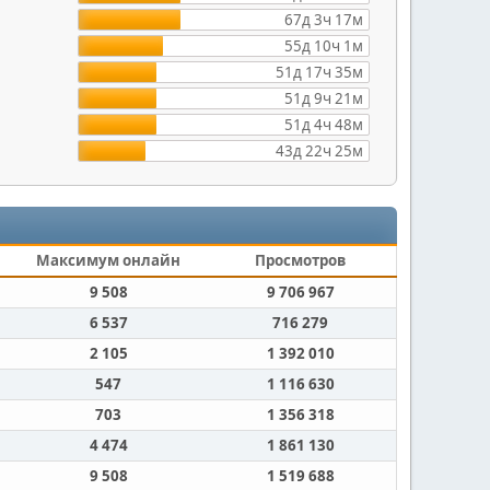
67д 3ч 17м
55д 10ч 1м
51д 17ч 35м
51д 9ч 21м
51д 4ч 48м
43д 22ч 25м
Максимум онлайн
Просмотров
9 508
9 706 967
6 537
716 279
2 105
1 392 010
547
1 116 630
703
1 356 318
4 474
1 861 130
9 508
1 519 688