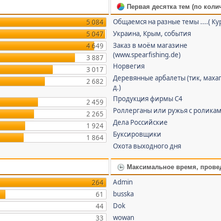
Первая десятка тем (по коли
Общаемся на разные темы ....( Ку
5 084
Украина, Крым, события
5 047
Заказ в моём магазине
4 649
(www.spearfishing.de)
3 887
Норвегия
3 017
Деревянные арбалеты (тик, махаг
2 682
д.)
Продукция фирмы С4
2 459
Роллерганы или ружья с ролика
2 265
Дела Российские
1 924
Буксировщики
1 864
Охота выходного дня
Максимальное время, прове
Admin
264
busska
61
Dok
44
wowan
33