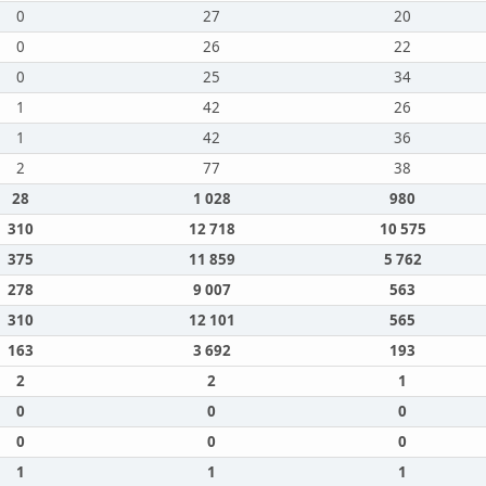
0
27
20
0
26
22
0
25
34
1
42
26
1
42
36
2
77
38
28
1 028
980
310
12 718
10 575
375
11 859
5 762
278
9 007
563
310
12 101
565
163
3 692
193
2
2
1
0
0
0
0
0
0
1
1
1