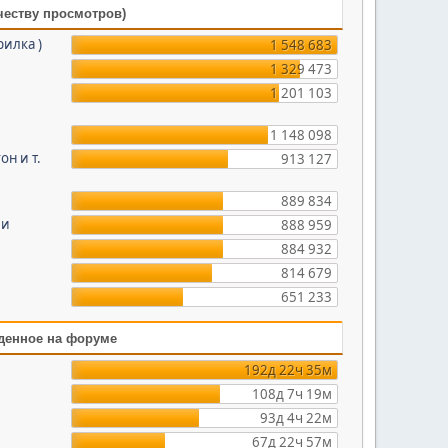
честву просмотров)
рилка )
1 548 683
1 329 473
1 201 103
1 148 098
он и т.
913 127
889 834
ми
888 959
884 932
814 679
651 233
денное на форуме
192д 22ч 35м
108д 7ч 19м
93д 4ч 22м
67д 22ч 57м