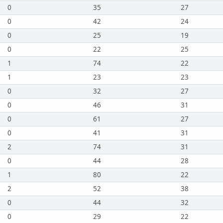
0
35
27
0
42
24
0
25
19
0
22
25
1
74
22
1
23
23
0
32
27
0
46
31
0
61
27
0
41
31
2
74
31
0
44
28
1
80
22
2
52
38
0
44
32
0
29
22