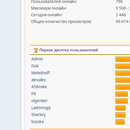
Пользователей онлайн:
796
Максимум онлайн:
9 508 -
Сегодня онлайн:
2 446
Общее количество просмотров:
99 674
Первая десятка пользователей
Admin
Dok
Melekhoff
alexalex
458mike
Pit
olgenber
Lastonogiy
Sharkey
busska