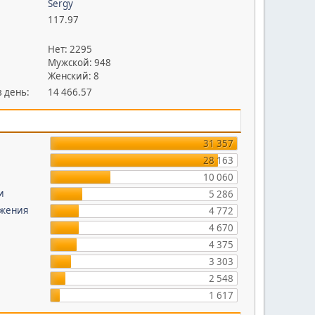
Sergy
117.97
Нет: 2295
Мужской: 948
Женский: 8
 день:
14 466.57
31 357
28 163
10 060
и
5 286
яжения
4 772
4 670
4 375
3 303
2 548
1 617