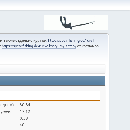
и также отдельно куртки:
https://spearfishing.de/ru/61-
:
https://spearfishing.de/ru/62-kostyumy-shtany
от костюмов.
реднем):
30.84
 день:
17.12
0.39
40