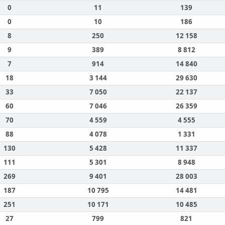
0
11
139
0
10
186
8
250
12 158
9
389
8 812
7
914
14 840
18
3 144
29 630
33
7 050
22 137
60
7 046
26 359
70
4 559
4 555
88
4 078
1 331
130
5 428
11 337
111
5 301
8 948
269
9 401
28 003
187
10 795
14 481
251
10 171
10 485
27
799
821