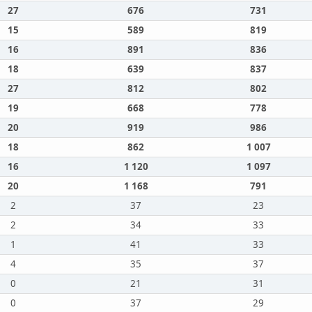
27
676
731
15
589
819
16
891
836
18
639
837
27
812
802
19
668
778
20
919
986
18
862
1 007
16
1 120
1 097
20
1 168
791
2
37
23
2
34
33
1
41
33
4
35
37
0
21
31
0
37
29