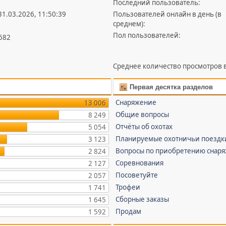
Последний пользователь:
 31.03.2026, 11:50:39
Пользователей онлайн в день (в
среднем):
Пол пользователей:
 682
Среднее количество просмотров в
Первая десятка разделов
Снаряжение
13 006
Общие вопросы
8 249
Отчёты об охотах
5 054
Планируемые охотничьи поездк
3 123
Вопросы по приобретению снар
2 824
Соревнования
2 127
Посоветуйте
2 057
Трофеи
1 741
Сборные заказы
1 645
Продам
1 592