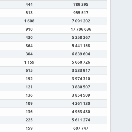
444
789 395
513
955 517
1 608
7 091 202
910
17 706 636
430
5 358 367
364
5 441 158
304
6 839 604
1 159
5 660 726
615
3 533 917
192
3 974 310
121
3 880 507
136
3 854 509
109
4 361 130
136
4 953 430
225
5 611 274
159
607 747