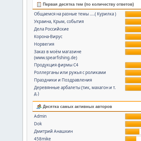
Первая десятка тем (по количеству ответов)
Общаемся на разные темы ....( Курилка )
Украина, Крым, события
Дела Российские
Корона-Вирус
Норвегия
Заказ в моём магазине
(www.spearfishing.de)
Продукция фирмы С4
Роллерганы или ружья с роликами
Праздники и Поздравления
Деревянные арбалеты (тик, махагон и т.
д.)
Десятка самых активных авторов
Admin
Dok
Дмитрий Анашкин
458mike