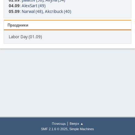
02.09
:
palatov (58)
,
Акула (54)
04.09
:
AlexSart (49)
05.09
:
Narwal (48)
,
Akcribuck (40)
Праздники
Labor Day (01.09)
|
Помощь
Вверх ▲
,
SMF 2.1.6 © 2025
Simple Machines