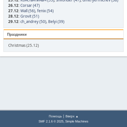
25.12
:
Константиныч (53)
,
shvonder (47)
,
dmitryermichev (38)
26.12
:
Corsar (47)
27.12
:
Wall (56)
,
fenix (54)
28.12
:
Grovit (51)
29.12
:
ch_andrey (50)
,
Belyi (39)
Праздники
Christmas (25.12)
|
Помощь
Вверх ▲
,
SMF 2.1.6 © 2025
Simple Machines