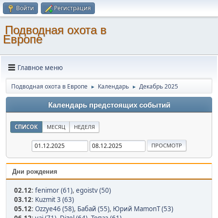
Войти
Регистрация
Подводная охота в
Европе
Главное меню
Подводная охота в Европе
Календарь
Декабрь 2025
►
►
Календарь предстоящих событий
СПИСОК
МЕСЯЦ
НЕДЕЛЯ
Дни рождения
02.12
:
fenimor (61)
,
egoistv (50)
03.12
:
Kuzmit 3 (63)
05.12
:
Ozzye46 (58)
,
Бабай (55)
,
Юрий MamonT (53)