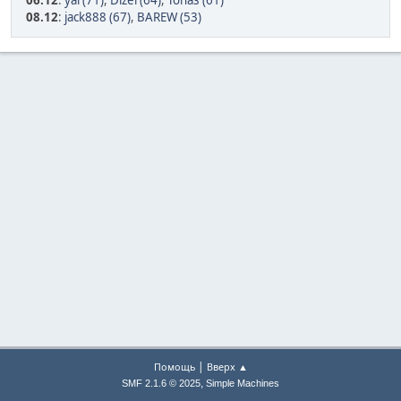
06.12
:
yai (71)
,
Dizel (64)
,
Топаз (61)
08.12
:
jack888 (67)
,
BAREW (53)
|
Помощь
Вверх ▲
,
SMF 2.1.6 © 2025
Simple Machines