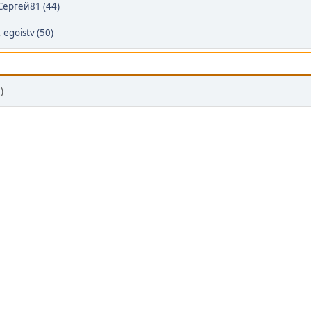
Сергей81 (44)
,
egoistv (50)
)