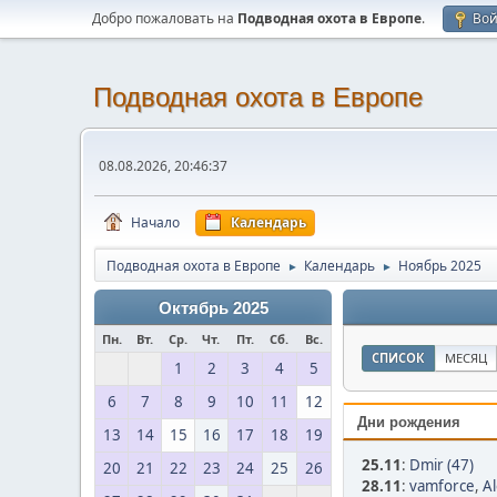
Добро пожаловать на
Подводная охота в Европе
.
Во
Подводная охота в Европе
08.08.2026, 20:46:37
Начало
Календарь
Подводная охота в Европе
Календарь
Ноябрь 2025
►
►
Октябрь 2025
Пн.
Вт.
Ср.
Чт.
Пт.
Сб.
Вс.
СПИСОК
МЕСЯЦ
1
2
3
4
5
6
7
8
9
10
11
12
Дни рождения
13
14
15
16
17
18
19
25.11
:
Dmir (47)
20
21
22
23
24
25
26
28.11
:
vamforce
,
Al