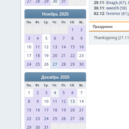
27
28
29
30
31
29.11
:
ВладЪ (67)
,
30.11
:
wwo09 (58)
02.12
:
fenimor (61)
Ноябрь 2025
Пн.
Вт.
Ср.
Чт.
Пт.
Сб.
Вс.
Праздники
1
2
Thanksgiving (27.11
3
4
5
6
7
8
9
10
11
12
13
14
15
16
17
18
19
20
21
22
23
24
25
26
27
28
29
30
Декабрь 2025
Пн.
Вт.
Ср.
Чт.
Пт.
Сб.
Вс.
1
2
3
4
5
6
7
8
9
10
11
12
13
14
15
16
17
18
19
20
21
22
23
24
25
26
27
28
29
30
31