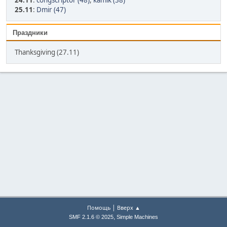
24.11
:
congscriptor (48)
,
kamik (38)
25.11
:
Dmir (47)
Праздники
Thanksgiving (27.11)
|
Помощь
Вверх ▲
,
SMF 2.1.6 © 2025
Simple Machines