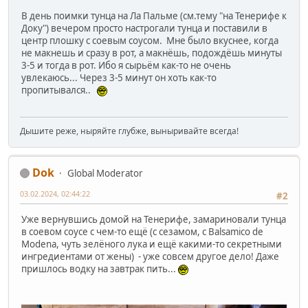
В день поимки тунца на Ла Пальме (см.тему "на Тенерифе к
Доку") вечером просто настрогали тунца и поставили в
центр плошку с соевым соусом. Мне было вкуснее, когда
не макнешь и сразу в рот, а макнёшь, подождёшь минуты
3-5 и тогда в рот. Ибо я сырьём как-то не очень
увлекаюсь... Через 3-5 минут он хоть как-то
пропитывался..
Дышите реже, ныряйте глубже, выныривайте всегда!
Dok
Global Moderator
03.02.2024, 02:44:22
#2
Уже вернувшись домой на Тенерифе, замариновали тунца
в соевом соусе с чем-то ещё (с сезамом, с Balsamico de
Modena, чуть зелёного лука и ещё какими-то секретными
ингредиентами от жены) - уже совсем другое дело! Даже
пришлось водку на завтрак пить...