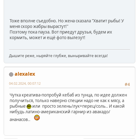
Тоже вполне съедобно. Но жена сказала "Хватит рыбы! У
меня скоро жабры вырастут!"
Поэтому пока пауза. Вот приедут друзья, будем их
кормить, может и ещё фото вылезут!
Дышите реже, ныряйте глубже, выныривайте всегда!
alexalex
04.02.2024, 00:07:12
#4
Чутка креатива-попробуй кебаб из тунца, по идее должен
получиться, только наверно специи надо не как к мясу, а
рыбные
или просто зелень/лук+перец/соль.. И какой
нибудь латино-американский гарнир из авакадо/
ананасов..