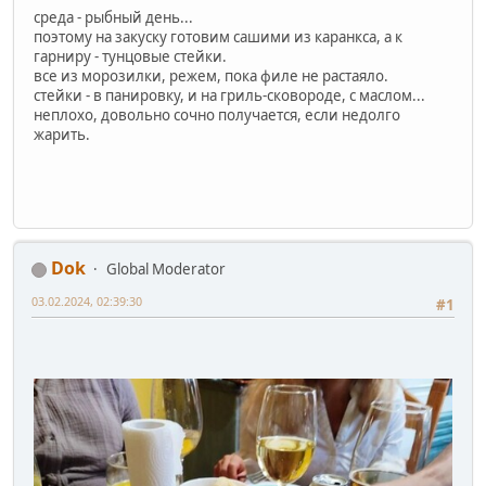
среда - рыбный день...
поэтому на закуску готовим сашими из каранкса, а к
гарниру - тунцовые стейки.
все из морозилки, режем, пока филе не растаяло.
стейки - в панировку, и на гриль-сковороде, с маслом...
неплохо, довольно сочно получается, если недолго
жарить.
Dok
Global Moderator
03.02.2024, 02:39:30
#1