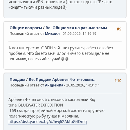
используются VPN-сервисами (так как с одного IP часто
«сидят» тысячи разных людей).
Общие вопросы
/
Re: Общаемся на разные темы .....
#9
Последний ответ от
Михаил
- 01.06.2026, 14:19:19
А вот интересно. С ВПН сайт не грузится, а без него без
проблем. Что бы это значило? Ничего в этом деле не
понимаю, на всякий случай😁😁
Продам
/
Re: Продам Арбалет 4-х тяговый...
#10
Последний ответ от
АндрейКа
- 26.05.2026, 14:31:11
Арбалет 4-х тяговый c тиковый кастомный Big
tuna BLUEWATER EXPEDITION
169 см, для трофейной морской охоты на крупную
пелагическую рыбу тунца и марлина.
https://disk.yandex.by/d/hwj62AkIpG4Dmg