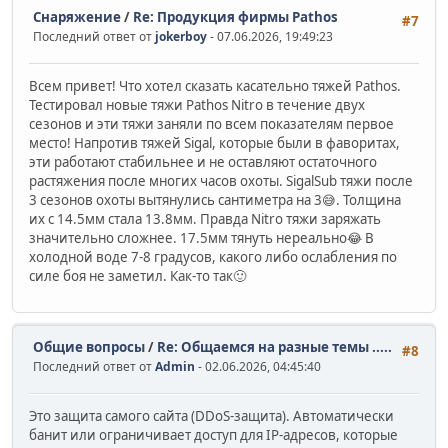
Снаряжение
/
Re: Продукция фирмы Pathos
#7
Последний ответ от
jokerboy
- 07.06.2026, 19:49:23
Всем привет! Что хотел сказать касательно тяжей Pathos.
Тестировал новые тяжи Pathos Nitro в течение двух
сезонов и эти тяжи заняли по всем показателям первое
место! Напротив тяжей Sigal, которые были в фаворитах,
эти работают стабильнее и не оставляют остаточного
растяжения после многих часов охоты. SigalSub тяжи после
3 сезонов охоты вытянулись сантиметра на 3😅. Толщина
их с 14.5мм стала 13.8мм. Правда Nitro тяжи заряжать
значительно сложнее. 17.5мм тянуть нереально😂 В
холодной воде 7-8 градусов, какого либо ослабления по
силе боя не заметил. Как-то так🙂
Общие вопросы
/
Re: Общаемся на разные темы .....
#8
Последний ответ от
Admin
- 02.06.2026, 04:45:40
Это защита самого сайта (DDoS-защита). Автоматически
банит или ограничивает доступ для IP-адресов, которые