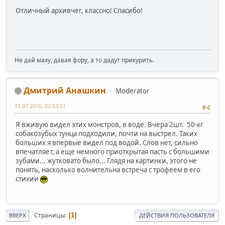
Отличный архивчег, классно! Спасибо!
Не дай маху, давая фору, а то дадут прикурить.
Дмитрий Анашкин
Moderator
15.07.2010, 03:53:51
#4
Я вживую видел этих монстров, в воде. Вчера 2шт. 50-кг
собакозубых тунца подходили, почти на выстрел. Таких
больших я впервые видел под водой. Слов нет, сильно
впечатляет, а еще немного приоткрытая пасть с большими
зубами... жутковато было... Глядя на картинки, этого не
понять, насколько волнительна встреча с трофеем в его
стихии
Страницы
1
ВВЕРХ
ДЕЙСТВИЯ ПОЛЬЗОВАТЕЛЯ