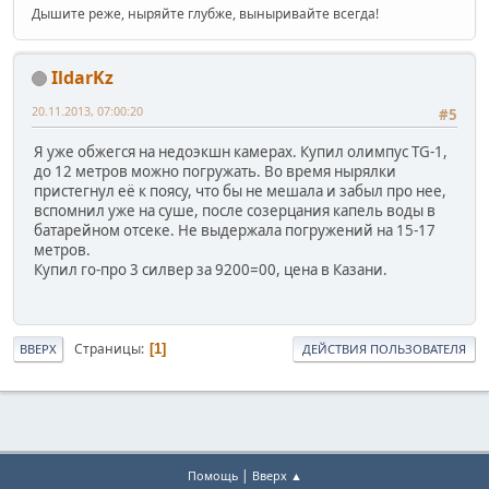
Дышите реже, ныряйте глубже, выныривайте всегда!
IldarKz
20.11.2013, 07:00:20
#5
Я уже обжегся на недоэкшн камерах. Купил олимпус TG-1,
до 12 метров можно погружать. Во время нырялки
пристегнул её к поясу, что бы не мешала и забыл про нее,
вспомнил уже на суше, после созерцания капель воды в
батарейном отсеке. Не выдержала погружений на 15-17
метров.
Купил го-про 3 силвер за 9200=00, цена в Казани.
Страницы
1
ВВЕРХ
ДЕЙСТВИЯ ПОЛЬЗОВАТЕЛЯ
|
Помощь
Вверх ▲