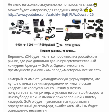
Не знаю на сколько актуально,но попалось на глаза.
Может будет интересно для сведущих людей?
http://www.youtube.com/watch?v=0qE_PbWz0ow#t=26
Вероятно, iON будет нелегко пробиться на российском
рынке, где уже довольно давно присутствует главный
конкурент бренда — GoPro. Однако, несколько
преимуществ у «новичка» перед «мастером» все же есть.
Камеры iON имеют цилиндрическую форму корпуса, что
лучше с точки зрения аэродинамики, чем плоские
квадратные корпуса у GoPro. Разницу можно
почувствовать, например, спускаясь на большой скорости
на сноуборде или на лыжах с прикрепленной к шлему
камерой. GoPro будет чувствоваться и доставлять
определенный дискомфорт, а «обтекаемый» iON будет
совершенно незаметен.