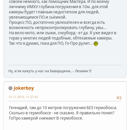
совсем немного, как помощник Мастера. И по моему
личниму ИМХУ глубина погружения в 10м. для этой
камеры будет главным недостатком для людей,
увлекающимся ПО и сьёмкой.
Процесс ПО, достаточно увлекателен и всегда есть
возможность непроконтролировать глубину, увы...
На вело-мото, или лыжи, сноуборд - ет да. Я уже видел в
горах у многих людей подобные, обтекаемые камеры.
Так что я думаю, пока для ПО, Го-Про рулит...
Ну, и як кажуть у нас на Баварщини...- Лехаим !!!
jokerboy
15.11.2013, 11:27:42
#2
Геннадий, там до 10 метров погружения БЕЗ гермобокса.
Сколько в гермобоксе - не сказано. Я правильно понял?
ГоПро камерой снимают В гермобоксе.