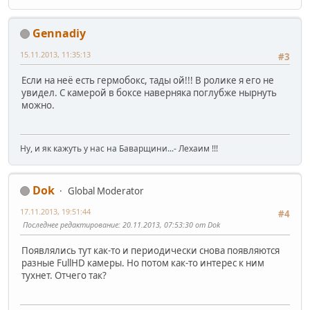
Gennadiy
15.11.2013, 11:35:13
#3
Если на неё есть гермобокс, тады ой!!! В ролике я его не
увидел. С камерой в боксе наверняка поглубже нырнуть
можно.
Ну, и як кажуть у нас на Баварщини...- Лехаим !!!
Dok
Global Moderator
17.11.2013, 19:51:44
#4
Последнее редактирование
: 20.11.2013, 07:53:30 от Dok
Появлялись тут как-то и периодически снова появляются
разные FullHD камеры. Но потом как-то интерес к ним
тухнет. Отчего так?