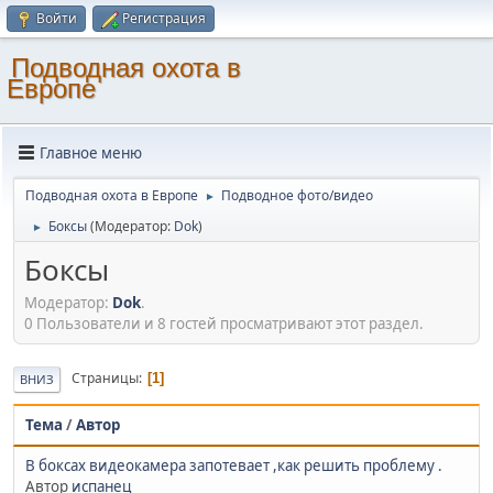
Войти
Регистрация
Подводная охота в
Европе
Главное меню
Подводная охота в Европе
Подводное фото/видео
►
Боксы
(Модератор:
Dok
)
►
Боксы
Модератор:
Dok
.
0 Пользователи и 8 гостей просматривают этот раздел.
Страницы
1
ВНИЗ
Тема
/
Автор
В боксах видеокамера запотевает ,как решить проблему .
Автор
испанец