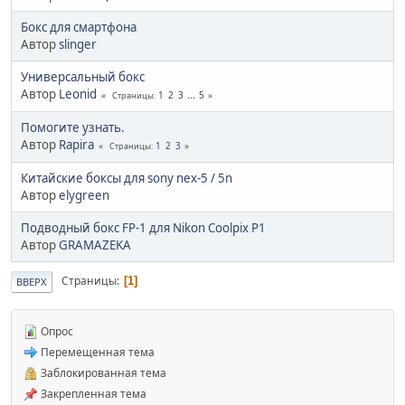
Бокс для смартфона
Автор
slinger
Универсальный бокс
Автор
Leonid
1
2
3
...
5
Страницы
Помогите узнать.
Автор
Rapira
1
2
3
Страницы
Китайские боксы для sony nex-5 / 5n
Автор
elygreen
Подводный бокс FP-1 для Nikon Coolpix P1
Автор
GRAMAZEKA
Страницы
1
ВВЕРХ
Опрос
Перемещенная тема
Заблокированная тема
Закрепленная тема