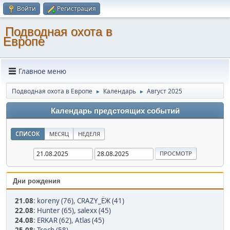
Войти
Регистрация
Подводная охота в
Европе
Главное меню
Подводная охота в Европе
Календарь
Август 2025
►
►
Календарь предстоящих событий
СПИСОК
МЕСЯЦ
НЕДЕЛЯ
Дни рождения
21.08
:
koreny (76)
,
CRAZY_ЁЖ (41)
22.08
:
Hunter (65)
,
salexx (45)
24.08
:
ERKAR (62)
,
Atlas (45)