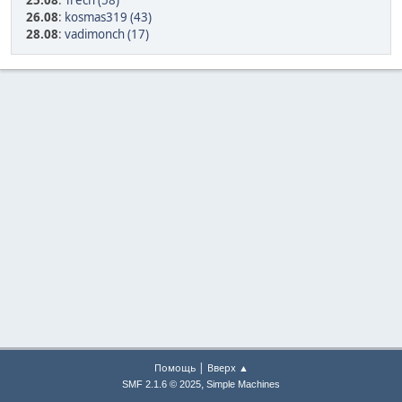
25.08
:
Trech (58)
26.08
:
kosmas319 (43)
28.08
:
vadimonch (17)
|
Помощь
Вверх ▲
,
SMF 2.1.6 © 2025
Simple Machines