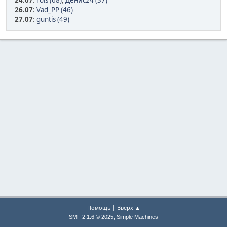
24.07
:
rols (68)
,
Денис24 (37)
26.07
:
Vad_PP (46)
27.07
:
guntis (49)
|
Помощь
Вверх ▲
,
SMF 2.1.6 © 2025
Simple Machines