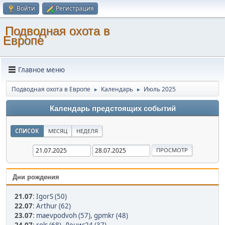
Войти
Регистрация
Подводная охота в
Европе
Главное меню
Подводная охота в Европе
Календарь
Июль 2025
►
►
Календарь предстоящих событий
СПИСОК
МЕСЯЦ
НЕДЕЛЯ
Дни рождения
21.07
:
IgorS (50)
22.07
:
Arthur (62)
23.07
:
maevpodvoh (57)
,
gpmkr (48)