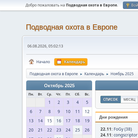
Добро пожаловать на
Подводная охота в Европе
.
Во
Подводная охота в Европе
06.08.2026, 05:02:13
Начало
Календарь
Подводная охота в Европе
Календарь
Ноябрь 2025
►
►
Октябрь 2025
Пн.
Вт.
Ср.
Чт.
Пт.
Сб.
Вс.
СПИСОК
МЕСЯЦ
1
2
3
4
5
6
7
8
9
10
11
12
Дни рождения
13
14
15
16
17
18
19
22.11
:
FoGy (38)
20
21
22
23
24
25
26
24.11
:
congscriptor