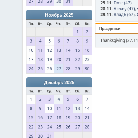
27
28
29
30
31
25.11
:
Dmir (47)
28.11
:
Alexey (47)
,
29.11
:
ВладЪ (67)
,
Ноябрь 2025
Пн.
Вт.
Ср.
Чт.
Пт.
Сб.
Вс.
Праздники
1
2
Thanksgiving (27.11
3
4
5
6
7
8
9
10
11
12
13
14
15
16
17
18
19
20
21
22
23
24
25
26
27
28
29
30
Декабрь 2025
Пн.
Вт.
Ср.
Чт.
Пт.
Сб.
Вс.
1
2
3
4
5
6
7
8
9
10
11
12
13
14
15
16
17
18
19
20
21
22
23
24
25
26
27
28
29
30
31