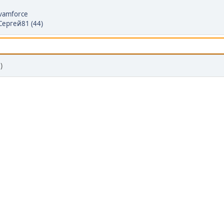
vamforce
Сергей81 (44)
)