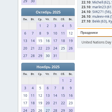
29
30
22.10
:
Michell (62)
,
23.10
:
marlin23 (61
24.10
:
SVK271 (56)
Октябрь 2025
26.10
:
muleev-mk (
Пн.
Вт.
Ср.
Чт.
Пт.
Сб.
Вс.
27.10
:
Bekk (63)
,
Ку
1
2
3
4
5
Праздники
6
7
8
9
10
11
12
13
14
15
16
17
18
19
United Nations Day 
20
21
22
23
24
25
26
27
28
29
30
31
Ноябрь 2025
Пн.
Вт.
Ср.
Чт.
Пт.
Сб.
Вс.
1
2
3
4
5
6
7
8
9
10
11
12
13
14
15
16
17
18
19
20
21
22
23
24
25
26
27
28
29
30