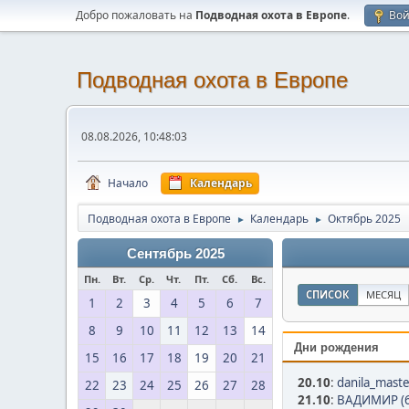
Добро пожаловать на
Подводная охота в Европе
.
Во
Подводная охота в Европе
08.08.2026, 10:48:03
Начало
Календарь
Подводная охота в Европе
Календарь
Октябрь 2025
►
►
Сентябрь 2025
Пн.
Вт.
Ср.
Чт.
Пт.
Сб.
Вс.
СПИСОК
МЕСЯЦ
1
2
3
4
5
6
7
8
9
10
11
12
13
14
Дни рождения
15
16
17
18
19
20
21
20.10
:
danila_maste
22
23
24
25
26
27
28
21.10
:
ВАДИМИР (6