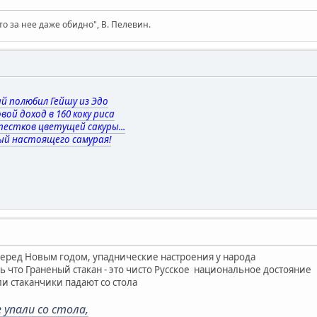
то за нее даже обидно", В. Пелевин.
й полюбил Гейшу из Эдо
вой доход в 160 коку риса
естков цветущей сакуры...
ый настоящего самурая!
перед Новым годом, упаднические настроения у народа
ь что Граненый стакан - это чисто Русское национальное достояние
ли стаканчики падают со стола
упали со стола,