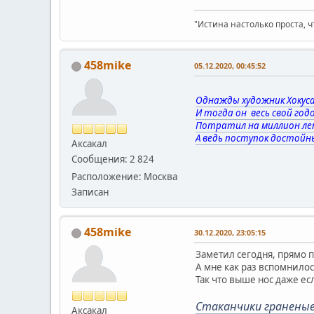
"Истина настолько проста, ч
458mike
05.12.2020, 00:45:52
Однажды художник Хокуса
И тогда он весь свой годо
Потратил на миллион леп
А ведь поступок достойн
Аксакал
Сообщения: 2 824
Расположение: Москва
Записан
458mike
30.12.2020, 23:05:15
Заметил сегодня, прямо 
А мне как раз вспомнилос
Так что выше нос даже ес
Стаканчики граненые 
Аксакал