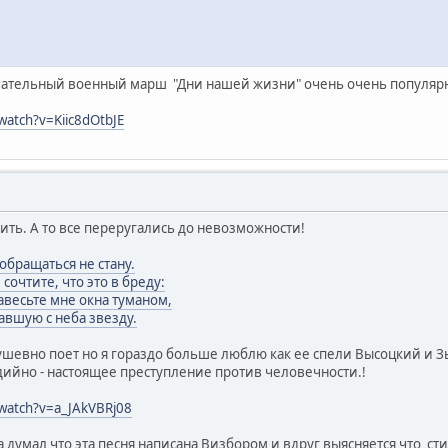
ечательный военный марш "Дни нашей жизни" очень очень популя
watch?v=Kiic8dOtbJE
ить. А то все переругались до невозможности!
обращаться не стану.
 сочтите, что это в бреду:
авесьте мне окна туманом,
авшую с неба звезду.
шевно поет но я гораздо больше люблю как ее спели Высоцкий и Зы
дийно - настоящее преступление против человечности.!
watch?v=a_JAkVBRj08
а думал что эта песня написана Визбором и вдруг выясняется что с