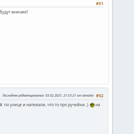
#51
 будут мнения?
Последнее редактирование
: 03.02.2021, 21:53:21 от alexalex
#52
 по улице и напевали, что то про ручейки..)
на