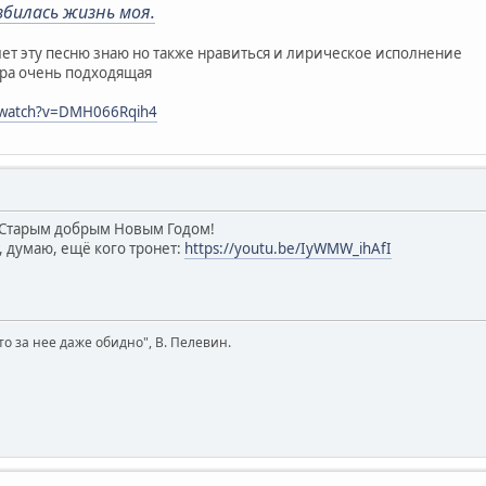
збилась жизнь моя.
лет эту песню знаю но также нравиться и лирическое исполнение
ира очень подходящая
/watch?v=DMH066Rqih4
Старым добрым Новым Годом!
, думаю, ещё кого тронет:
https://youtu.be/IyWMW_ihAfI
то за нее даже обидно", В. Пелевин.