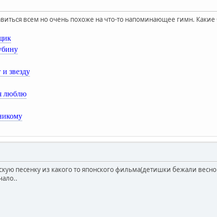
авиться всем но очень похоже на что-то напоминающее гимн. Какие
щик
убину
 и звезду
 я люблю
 никому
скую песенку из какого то японского фильма(детишки бежали весной
чало..