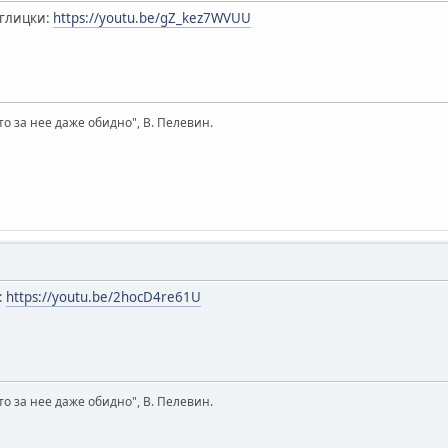
нглицки:
https://youtu.be/gZ_kez7WVUU
то за нее даже обидно", В. Пелевин.
:
https://youtu.be/2hocD4re61U
то за нее даже обидно", В. Пелевин.