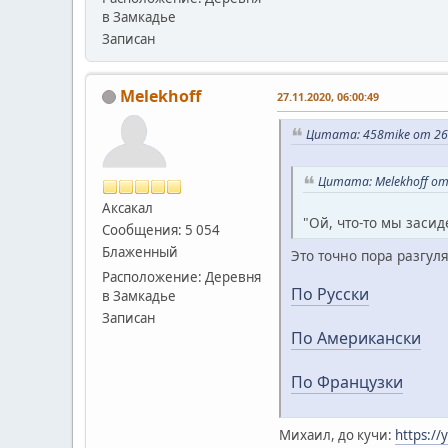
в Замкадье
Записан
Melekhoff
27.11.2020, 06:00:49
Цитата: 458mike от 26.
Цитата: Melekhoff от
Аксакал
"Ой, что-то мы засид
Сообщения: 5 054
Блаженный
Это точно пора разгуля
Расположение: Деревня
По Русски
в Замкадье
Записан
По Американски
По Французки
Михаил, до кучи:
https:/