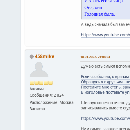
И хвать его за яйца.
Она, она
Голодная была.
А ведь сначала был зам
https://www.youtube.com/
458mike
18.01.2022, 21:08:24
Думаю есть смысл вспомн
Если я заболею, к врачам 
Обращусь я к друзьям - не
Постелите мне степь, зан
Аксакал
В изголовье поставьте уп
Сообщения: 2 824
Расположение: Москва
Шевчук конечно очень ду
записывались вместе сту
Записан
https://www.youtube.com/
Ну и самое главное всегд