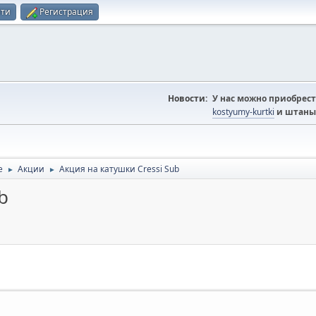
йти
Регистрация
Новости:
У нас можно приобрест
kostyumy-kurtki
и штаны
e
Акции
Акция на катушки Cressi Sub
►
►
b