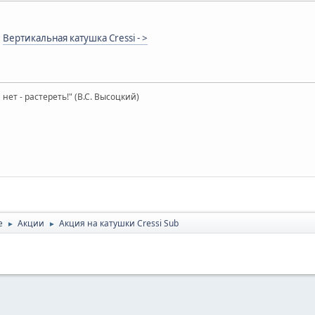
!
Вертикальная катушка Cressi - >
нет - растереть!" (В.С. Высоцкий)
e
Акции
Акция на катушки Cressi Sub
►
►