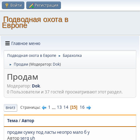
Войти
Регистрация
Подводная охота в
Европе
Главное меню
Подводная охота в Европе
Барахолка
►
Продам
(Модератор:
Dok
)
►
Продам
Модератор:
Dok
.
0 Пользователи и 37 гостей просматривают этот раздел.
1
...
13
14
16
Страницы
15
ВНИЗ
Тема
/
Автор
продам сумку под ласты неопро мало б у
Автор
serg uh