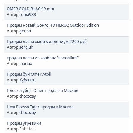
OMER GOLD BLACK 9 mm
Автор
roma933
Продам новый GoPro HD HERO2 Outdoor Edition
Автор
genna
Продам ласты омер миллениум 2200 руб
Автор
serg uh
продою ласты из карбона "specialfins"
Автор
mariux
Продам буй Omer Atoll
Автор
Кубанец
Плоскогубцы Omer продаю в Москве
Автор
chocozay
Нож Picasso Tiger продам в Москве
Автор
chocozay
Продам угревики
Автор Fish Hat