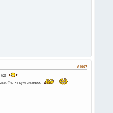
#1907
ь 62!
семье. Фелиз кумплеаньос!