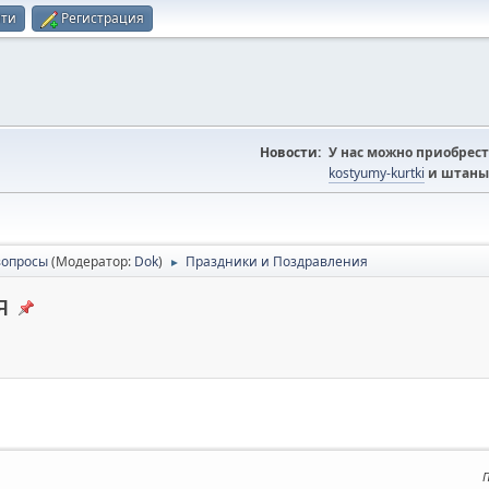
йти
Регистрация
Новости:
У нас можно приобрест
kostyumy-kurtki
и штаны
вопросы
(Модератор:
Dok
)
Праздники и Поздравления
►
я
П