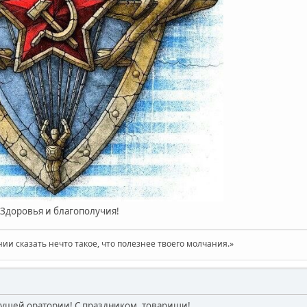
 Здоровья и благополучия!
нии сказать нечто такое, что полезнее твоего молчания.»
ущей оратории! С праздником, товарищи!