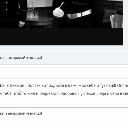
же, выныривайте всегда!
r с Днюхой! Вот так вот родился в 62-м, жил себе и тут бац!!! Опят
 тебе чтоб ты жил и радовался. Здоровья, успехов, лада и уюта в 
же, выныривайте всегда!