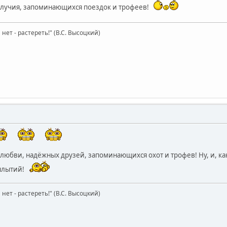
олучия, запоминающихся поездок и трофеев!
нет - растереть!" (В.С. Высоцкий)
 любви, надёжных друзей, запоминающихся охот и трофев! Ну, и, ка
сплытий!
нет - растереть!" (В.С. Высоцкий)