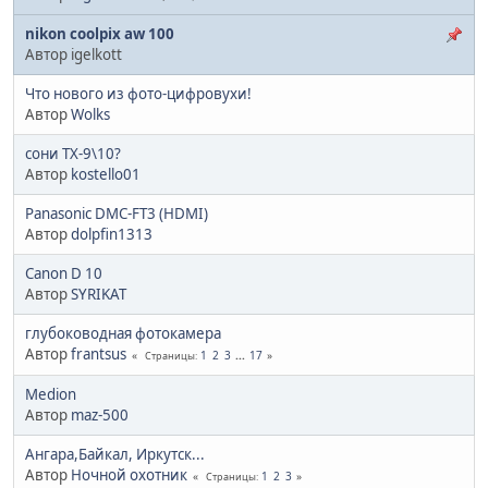
nikon coolpix aw 100
Автор igelkott
Что нового из фото-цифровухи!
Автор
Wolks
сони ТХ-9\10?
Автор
kostello01
Panasonic DMC-FT3 (HDMI)
Автор
dolpfin1313
Canon D 10
Автор
SYRIKAT
глубоководная фотокамера
Автор
frantsus
1
2
3
...
17
Страницы
Medion
Автор
maz-500
Ангара,Байкал, Иркутск...
Автор
Ночной охотник
1
2
3
Страницы