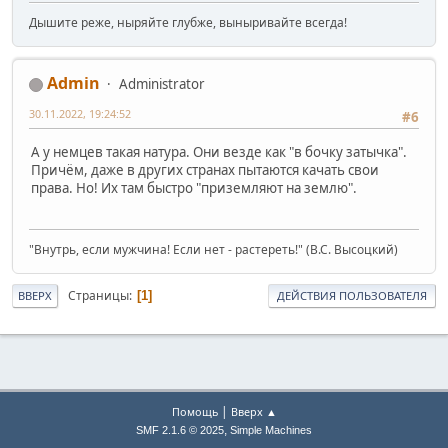
Дышите реже, ныряйте глубже, выныривайте всегда!
Admin
Administrator
30.11.2022, 19:24:52
#6
А у немцев такая натура. Они везде как "в бочку затычка".
Причём, даже в других странах пытаются качать свои
права. Но! Их там быстро "приземляют на землю".
"Внутрь, если мужчина! Если нет - растереть!" (В.С. Высоцкий)
Страницы
1
ВВЕРХ
ДЕЙСТВИЯ ПОЛЬЗОВАТЕЛЯ
|
Помощь
Вверх ▲
,
SMF 2.1.6 © 2025
Simple Machines