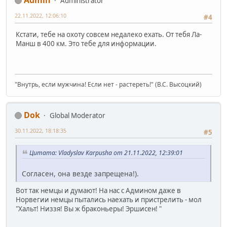
Administrator
22.11.2022, 12:06:10
#4
Кстати, тебе на охоту совсем недалеко ехать. От тебя Ла-
Манш в 400 км. Это тебе для информации.
"Внутрь, если мужчина! Если нет - растереть!" (В.С. Высоцкий)
Dok
Global Moderator
30.11.2022, 18:18:35
#5
Цитата: Vladyslav Karpusha от 21.11.2022, 12:39:01
Согласен, она везде запрещена!).
Вот так немцы и думают! На нас с Админом даже в
Норвегии немцы пытались наехать и пристрелить - мол
"Хальт! Низзя! Вы ж браконьеры! Эршисен! "