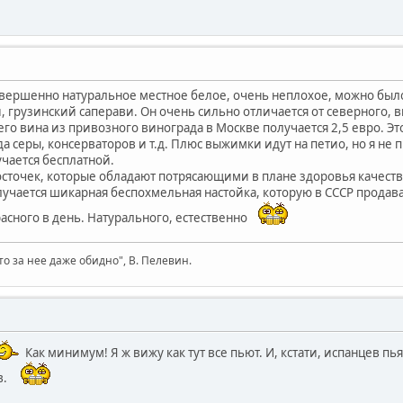
овершенно натуральное местное белое, очень неплохое, можно было
, грузинский саперави. Он очень сильно отличается от северного, в
о вина из привозного винограда в Москве получается 2,5 евро. Это
а серы, консерваторов и т.д. Плюс выжимки идут на петио, но я не п
чается бесплатной.
осточек, которые обладают потрясающими в плане здоровья качеств
учается шикарная беспохмельная настойка, которую в СССР продавал
расного в день. Натурального, естественно
то за нее даже обидно", В. Пелевин.
Как минимум! Я ж вижу как тут все пьют. И, кстати, испанцев пья
в.