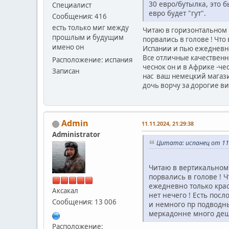
30 евро/бутылка, это б
Специалист
евро будет "гут".
Сообщения: 416
есть только миг между
Читаю в горизонтальном п
прошлым и будущим
порвались в голове ! Что
имено он
Испании и пью ежедневно 
Все отличные качественны
Расположение: испания
чеснок он и в Африке -че
Записан
нас ваш немецкий магазин
дочь ворчу за дорогие ви
Admin
11.11.2024, 21:29:38
Administrator
Цитата: испанец от 11.
Читаю в вертикальном 
порвались в голове ! 
ежедневно только кра
Аксакал
нет нечего ! Есть пос
Сообщения: 13 006
и немного пр подводны
меркадонне много деше
Расположение: