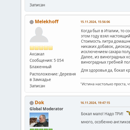
Записан
Melekhoff
15.11.2024, 15:56:06
Когда был в Италии, то с
этом году взял настоящий
Стоимость литра домашнег
никаких добавок, диоксид
исключением сахара полу
Аксакал
Далее, из виноградных к
Сообщения: 5 054
виноградных гребней пол
Блаженный
Для здоровья да, бокал к
Расположение: Деревня
в Замкадье
"Истина настолько проста, ч
Записан
Dok
16.11.2024, 19:47:15
Global Moderator
Бокал мало! Надо ТРИ!
много, особенно англико