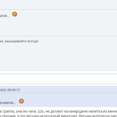
омили..
же, выныривайте всегда!
024, 00:39:15
накомили..
же граппа, она же чача. Шо, не делают на канарщине напитка из вин
 прочим, а это весьма недешевый виноград. Весьма интересно раск