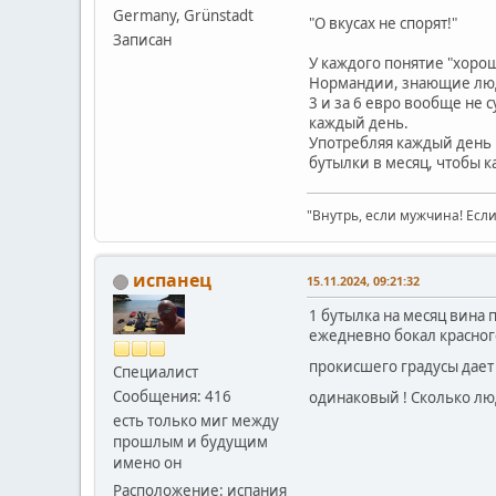
Germany, Grünstadt
"О вкусах не спорят!"
Записан
У каждого понятие "хорош
Нормандии, знающие люди
3 и за 6 евро вообще не с
каждый день.
Употребляя каждый день п
бутылки в месяц, чтобы 
"Внутрь, если мужчина! Если 
испанец
15.11.2024, 09:21:32
1 бутылка на месяц вина 
ежедневно бокал красного
прокисшего градусы дает 
Специалист
Сообщения: 416
одинаковый ! Сколько лю
есть только миг между
прошлым и будущим
имено он
Расположение: испания