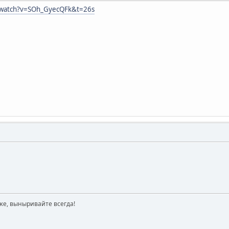
/watch?v=SOh_GyecQFk&t=26s
же, выныривайте всегда!