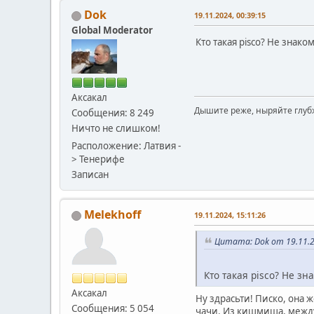
Dok
19.11.2024, 00:39:15
Global Moderator
Кто такая pisco? Не знак
Аксакал
Дышите реже, ныряйте глуб
Сообщения: 8 249
Ничто не слишком!
Расположение: Латвия -
> Тенерифе
Записан
Melekhoff
19.11.2024, 15:11:26
Цитата: Dok от 19.11.2
Кто такая pisco? Не з
Аксакал
Ну здрасьти! Писко, она 
Сообщения: 5 054
чачи. Из кишмиша, между