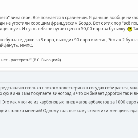
его" вина своё. Всё познаётся в сравнении. Я раньше вообще никако
 не угостили хорошим французским Бордо. Вот с этих пор "всё пош
уществует. И пусть тебя не пугает цена в 50,00 евро за бутылку!
Та
о бутылке, даже за 3 евро, выходит 90 евро в месяц. Это аж 2 бут
кайфануть. ИМХО.
нет - растереть!" (В.С. Высоцкий)
представляю сколько плохого холестерина в сосудах собирается ,ма
 сух вина ! Вы покупаете виноград и что он бывает дорогой так и в
! Это как многие из карбоновых пневматов арбалетов за 1000 евро 
дей столько мнений! Одному толстые кому скелетики женщины нрав