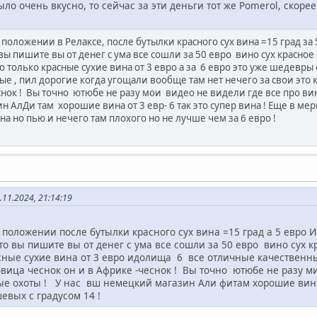
ыло очень вкусно, то сейчас за эти деньги тот же Pomerol, скорее 
оложении в Релаксе, после бутылки красного сух вина =15 град за 5 
 вы пишите вы от денег с ума все сошли за 50 евро вино сух красно
только красные сухие вина от 3 евро а за 6 евро это уже шедевры от
е , пил дорогие когда угощали вообще там нет нечего за свои это к
снок ! Вы точно ютюбе не разу мои видео не видели где все про ви
 АлДи там хорошие вина от 3 евр- 6 так это супер вина ! Еще в мер
на но пью и нечего там плохого но не лучше чем за 6 евро !
11.2024, 21:14:19
положении после бутылки красного сух вина =15 град а 5 евро И
Что вы пишите вы от денег с ума все сошли за 50 евро вино сух к
сные сухие вина от 3 евро идолища 6 все отличные качественны
ловица чеснок он и в Африке -чеснок ! Вы точно ютюбе не разу м
е охоты ! У нас вш немецкий магазин Али фитам хорошие вина о
вых с градусом 14 !