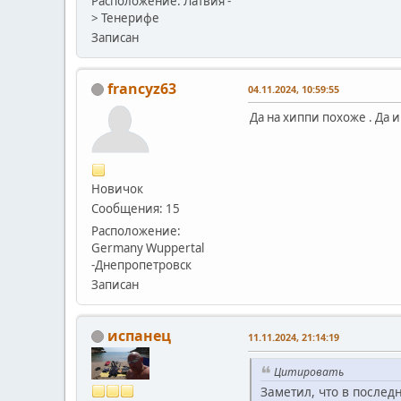
Расположение: Латвия -
> Тенерифе
Записан
francyz63
04.11.2024, 10:59:55
Да на хиппи похоже . Да 
Новичок
Сообщения: 15
Расположение:
Germany Wuppertal
-Днепропетровск
Записан
испанец
11.11.2024, 21:14:19
Цитировать
Заметил, что в послед