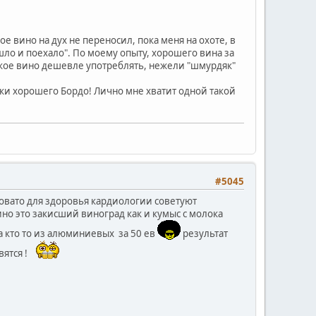
е вино на дух не переносил, пока меня на охоте, в
ло и поехало". По моему опыту, хорошего вина за
кое вино дешевле употреблять, нежели "шмурдяк"
ылки хорошего Бордо! Лично мне хватит одной такой
#5045
ловато для здоровья кардиологии советуют
ино это закисший виноград как и кумыс с молока
а кто то из алюминиевых за 50 ев
результат
ятся !