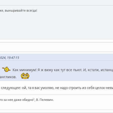
же, выныривайте всегда!
024, 19:47:15
!
Как минимум! Я ж вижу как тут все пьют. И, кстати, испан
 англиков.
к следующее: ой, та я вас умоляю, не надо строить из себя целок-не
то за нее даже обидно", В. Пелевин.