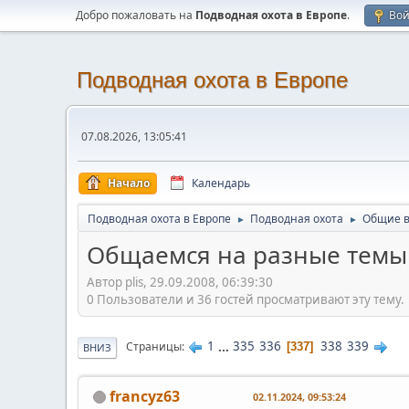
Добро пожаловать на
Подводная охота в Европе
.
Во
Подводная охота в Европе
07.08.2026, 13:05:41
Начало
Календарь
Подводная охота в Европе
Подводная охота
Общие 
►
►
Общаемся на разные темы ..
Автор plis, 29.09.2008, 06:39:30
0 Пользователи и 36 гостей просматривают эту тему.
1
...
335
336
338
339
Страницы
337
ВНИЗ
francyz63
02.11.2024, 09:53:24