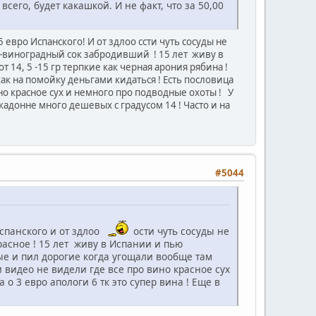
всего, будет какашкой. И не факт, что за 50,00
евро Испанского! И от здлоо сcти чуть сосуды не
е -виноградный сок забродивший ! 15 лет живу в
 14, 5 -15 гр терпкие как черная арония рябина !
ак на помойку деньгами кидаться ! Есть пословица
но красное сух и немного про подводные охоты ! У
кадонне много дешевых с градусом 14 ! Часто и на
#5044
спанского и от здлоо
ости чуть сосуды не
расное ! 15 лет живу в Испании и пью
е и пил дорогие когда угощали вообще там
и видео не видели где все про вино красное сух
 3 евро апологи 6 тк это супер вина ! Еще в