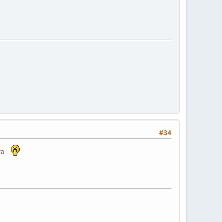
#34
та