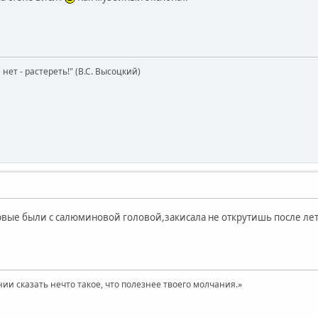
нет - растереть!" (В.С. Высоцкий)
вые были с салюминовой головой,закисала не открутишь после ле
нии сказать нечто такое, что полезнее твоего молчания.»