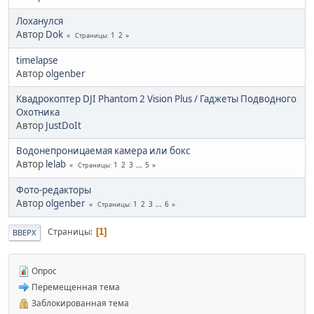
Лоханулся
Автор
Dok
1
2
Страницы
timelapse
Автор
olgenber
Квадрокоптер DJI Phantom 2 Vision Plus / Гаджеты Подводного
Охотника
Автор
JustDoIt
Водонепроницаемая камера или бокс
Автор
lelab
1
2
3
...
5
Страницы
Фото-редакторы
Автор
olgenber
1
2
3
...
6
Страницы
Страницы
1
ВВЕРХ
Опрос
Перемещенная тема
Заблокированная тема